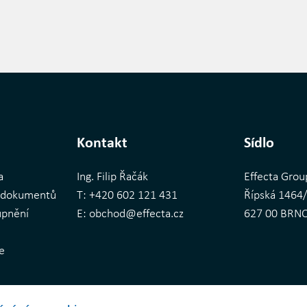
Kontakt
Sídlo
a
Ing. Filip Řačák
Effecta Group
í dokumentů
T:
+420 602 121 431
Řípská 1464
upnění
E:
obchod@effecta.cz
627 00 BRNO 
ce