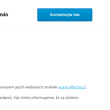
 nás
Kontaktujte nás
s provozem jejích webových stránek
www.effecta.cz
.
ředpisů, Vás tímto informujeme, že za účelem