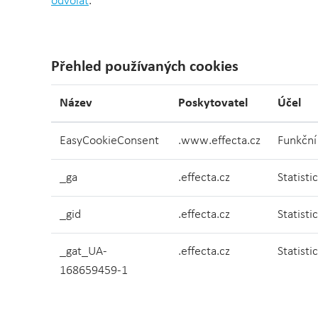
odvolat
.
Přehled používaných cookies
Název
Poskytovatel
Účel
EasyCookieConsent
.www.effecta.cz
Funkční
_ga
.effecta.cz
Statisti
_gid
.effecta.cz
Statisti
_gat_UA-
.effecta.cz
Statisti
168659459-1