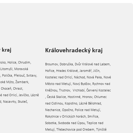
 kraj
Královehradecký kraj
nsko, Holice, Chrudim,
Broumov, Dobruška, Dvůr Králové nad Labem,
, Litomyšl, Moravská
Hořice, Hradec Králové, Jaroměř, Jičín,
 Polička, Přelouč, Svitavy,
Kostelec nad Orlicí, Náchod, Nová Paka, Nové
ysoké Mýto, Žamberk,
Město nad Metují, Nový Bydžov, Rychnov nad
Choceň, Chrast,
Kněžnou, Trutnov, Vrchlabí, Červený Kostelec
é nad Orlicí, Jevíčko, Lázně
, Česká Skalice, Hostinné, Hronov, Chlumec
, Nasavrky, Skuteč,
nad Cidlinou, Kopidlno, Lázně Bělohrad,
Nechanice, Opočno, Police nad Metují,
Rokytnice v Orlických horách, Smiřice,
Sobotka, Svoboda nad Úpou, Teplice nad
Metují, Třebechovice pod Orebem, Týniště