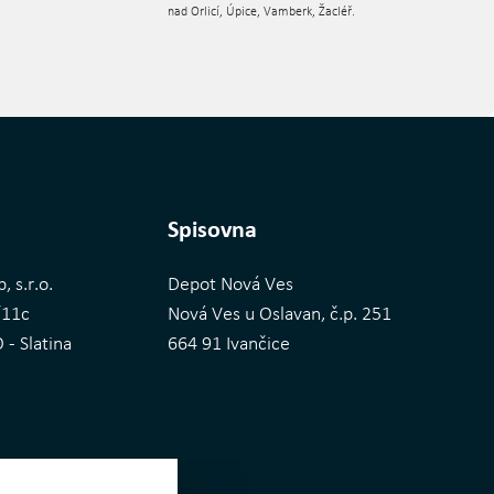
nad Orlicí, Úpice, Vamberk, Žacléř.
Spisovna
, s.r.o.
Depot Nová Ves
/11c
Nová Ves u Oslavan, č.p. 251
- Slatina
664 91 Ivančice