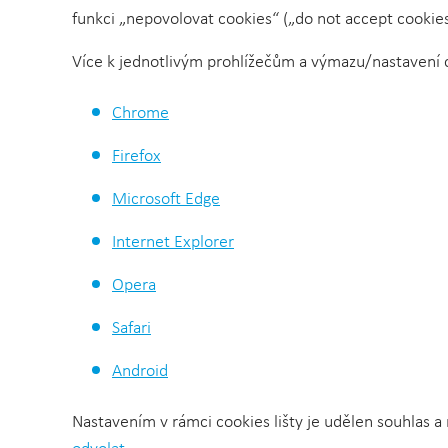
funkci „nepovolovat cookies“ („do not accept cookies
Více k jednotlivým prohlížečům a výmazu/nastavení 
Chrome
Firefox
Microsoft Edge
Internet Explorer
Opera
Safari
Android
Nastavením v rámci cookies lišty je udělen souhlas a 