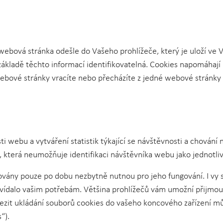
ebová stránka odešle do Vašeho prohlížeče, který je uloží ve Va
 základě těchto informací identifikovatelná. Cookies napomáhají
webové stránky vracíte nebo přecházíte z jedné webové stránky 
 webu a vytváření statistik týkající se návštěvnosti a chování
která neumožňuje identifikaci návštěvníka webu jako jednotliv
vány pouze po dobu nezbytně nutnou pro jeho fungování. I vy s
ovídalo vašim potřebám. Většina prohlížečů vám umožní přijmou
zit ukládání souborů cookies do vašeho koncového zařízení můž
“).