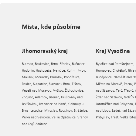
Místa, kde působíme
Jihomoravský kraj
Kraj Vysočina
Blansko, Boskovice, Brno, Břeclav, Bučovice,
Bystřice nad Pernštejnem, 
Hodonín, Hustopeče, Ivančice, Kuřim, Kyjov,
Humpolec, Chotěboř, Jihla
Mikulov, Moravský Krumlov, Pohořelice,
Budějovice, Náměšť nad O
Rosice, Šlapanice, Slavkov u Brna, Tišnov,
Město na Moravě, Pacov, P
Veselí nad Moravou, Vyškov, Židlochovice,
nad Sázavou, Telč, Třebíč, 
Znojmo, Adamov, Bzenec, Hrušovany nad
Žďár nad Sázavou, Golčův J
Jevišovkou, Ivanovice na Hané, Klobouky u
Jaroměřice nad Rokytnou,
Brna, Letovice, Miroslav, Rousínov, Strážnice,
nad Lipou, Ledeč nad Sázav
Velká nad Veličkou, Velké Opatovice, Vranov
Přibyslav, Třešť, Velká Bíte
nad Dyjí, Ždánice.