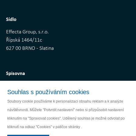
Sídlo
Effecta Group, s.r.o.
Řípská 1464/11c
627 00 BRNO - Slatina
Spisovna
Depot Nová Ves
Souhlas s používáním cookies
Nová Ves u Oslavan, č.p. 251
Soubory cookie používáme k personalizaci obsahu reklam a k analýze
664 91 Ivančice
návštěvnosti. Můžete "Potvrdit nastavení" nebo si přizpůsobit nastavení
kliknutím na "Spravovat cookies". Udělený souhlas je možné odvolat po
kliknutí na odkaz "Cookies" v patičce stránky .