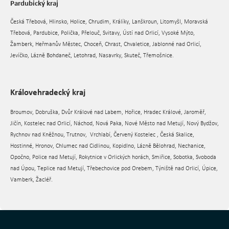
Pardubický kraj
Česká Třebová, Hlinsko, Holice, Chrudim, Králíky, Lanškroun, Litomyšl, Moravská
Třebová, Pardubice, Polička, Přelouč, Svitavy, Ústí nad Orlicí, Vysoké Mýto,
Žamberk, Heřmanův Městec, Choceň, Chrast, Chvaletice, Jablonné nad Orlicí,
Jevíčko, Lázně Bohdaneč, Letohrad, Nasavrky, Skuteč, Třemošnice.
Královehradecký kraj
Broumov, Dobruška, Dvůr Králové nad Labem, Hořice, Hradec Králové, Jaroměř,
Jičín, Kostelec nad Orlicí, Náchod, Nová Paka, Nové Město nad Metují, Nový Bydžov,
Rychnov nad Kněžnou, Trutnov, Vrchlabí, Červený Kostelec , Česká Skalice,
Hostinné, Hronov, Chlumec nad Cidlinou, Kopidlno, Lázně Bělohrad, Nechanice,
Opočno, Police nad Metují, Rokytnice v Orlických horách, Smiřice, Sobotka, Svoboda
nad Úpou, Teplice nad Metují, Třebechovice pod Orebem, Týniště nad Orlicí, Úpice,
Vamberk, Žacléř.