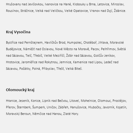
Hrušovany nad Jevišovkou, Ivanovice na Hané, Klobouky u Brna, Letovice, Miroslav,
Rousínov, Strážnice, Velká nad Veličkou, Velké Opatovice, Vranov nad Dyjí, Ždánice.
Kraj Vysočina
Bystřice nad Pernštejnem, Havlíčkův Brod, Humpolec, Chotěboř, Jihlava, Moravské
Budějovice, Náměšť nad Oslavou, Nové Město na Moravě, Pacov, Pelhřimov, Světlá
nad Sázavou, Telč, Třebíč, Velké Meziříčí, Žďár nad Sázavou, Golčův Jeníkov,
Hrotovice, Jaroměřice nad Rokytnou, Jemnice, Kamenice nad Lipou, Ledeč nad
Sázavou, Počátky, Polná, Přibyslav, Třešť, Velká Bíteš.
Olomoucký kraj
Hranice, Jeseník, Konice, Lipník nad Bečvou, Litovel, Mohelnice, Olomouc, Prostějov,
Přerov, Šternberk, Šumperk, Uničov, Zábřeh, Hanušovice, Hlubočky, Javorník, Kojetín,
Moravský Beroun, Němčice nad Hanou, Zlaté Hory.